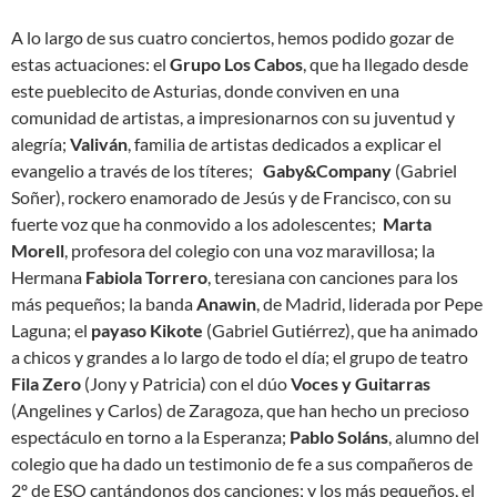
A lo largo de sus cuatro conciertos, hemos podido gozar de
estas actuaciones: el
Grupo Los Cabos
, que ha llegado desde
este pueblecito de Asturias, donde conviven en una
comunidad de artistas, a impresionarnos con su juventud y
alegría;
Valiván
, familia de artistas dedicados a explicar el
evangelio a través de los títeres;
Gaby&Company
(Gabriel
Soñer), rockero enamorado de Jesús y de Francisco, con su
fuerte voz que ha conmovido a los adolescentes;
Marta
Morell
, profesora del colegio con una voz maravillosa; la
Hermana
Fabiola Torrero
, teresiana con canciones para los
más pequeños; la banda
Anawin
, de Madrid, liderada por Pepe
Laguna; el
payaso Kikote
(Gabriel Gutiérrez), que ha animado
a chicos y grandes a lo largo de todo el día; el grupo de teatro
Fila Zero
(Jony y Patricia) con el dúo
Voces y Guitarras
(Angelines y Carlos) de Zaragoza, que han hecho un precioso
espectáculo en torno a la Esperanza;
Pablo Soláns
, alumno del
colegio que ha dado un testimonio de fe a sus compañeros de
2º de ESO cantándonos dos canciones; y los más pequeños, el