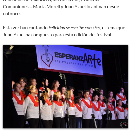
Comuniones… Marta Morell y Juan Yzuel lo animan desde
entonces.
Esta vez han cantando
Felicidad se escribe con «Fe»,
el tema que
Juan Yzuel ha compuesto para esta edición del festival.