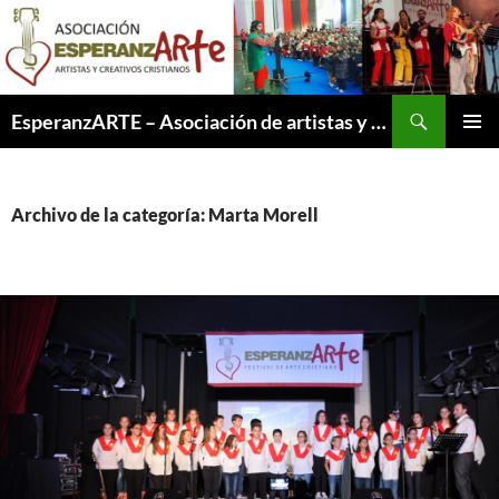
Saltar
al
contenido
Buscar
EsperanzARTE – Asociación de artistas y creativos cristianos
MENÚ
PRINCI
Archivo de la categoría: Marta Morell