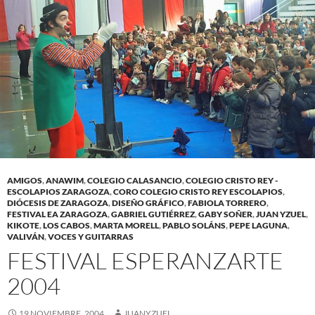
AMIGOS
,
ANAWIM
,
COLEGIO CALASANCIO
,
COLEGIO CRISTO REY -
ESCOLAPIOS ZARAGOZA
,
CORO COLEGIO CRISTO REY ESCOLAPIOS
,
DIÓCESIS DE ZARAGOZA
,
DISEÑO GRÁFICO
,
FABIOLA TORRERO
,
FESTIVAL EA ZARAGOZA
,
GABRIEL GUTIÉRREZ
,
GABY SOÑER
,
JUAN YZUEL
,
KIKOTE
,
LOS CABOS
,
MARTA MORELL
,
PABLO SOLÁNS
,
PEPE LAGUNA
,
VALIVÁN
,
VOCES Y GUITARRAS
FESTIVAL ESPERANZARTE
2004
19 NOVIEMBRE, 2004
JUANYZUEL